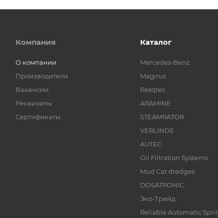
Компания
Каталог
О компании
Mercedes-Benz
Производители
Magirus
Вакансии
Resqtec
Реквизиты
ARAMINE
Сертификаты
STEAMRATOR
VERLINDE
AUTEC
Oil Filtration Systems
Mud Cat dredges
DOSATRONIC
Эко-Трейд
Reliable Automatic Sprin