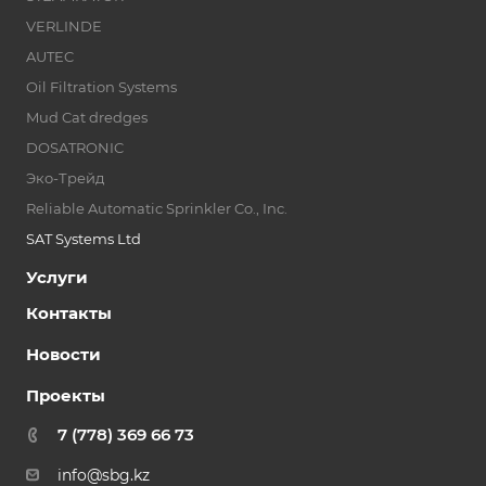
VERLINDE
AUTEC
Oil Filtration Systems
Mud Cat dredges
DOSATRONIC
Эко-Трейд
Reliable Automatic Sprinkler Co., Inc.
SAT Systems Ltd
Услуги
Контакты
Новости
Проекты
7 (778) 369 66 73
info@sbg.kz