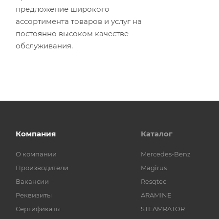
предложение широкого
ассортимента товаров и услуг на
постоянно высоком качестве
обслуживания.
Компания
Каталог
О компании
Mercedes-Benz
Производители
Magirus
Вакансии
Resqtec
Реквизиты
ARAMINE
Сертификаты
STEAMRATOR