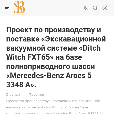
Проект по производству и
поставке «Экскавационной
вакуумной системе «Ditch
Witch FXT65» на базе
полноприводного шасси
«Mercedes-Benz Arocs 5
3348 A».
—
—
Главная
Проекты
Проект по производству и поставке «Экскавационной
вакуумной системе «Ditch Witch FXT65» на базе
полноприводного шасси «Mercedes-Benz Arocs 5 3348 A».